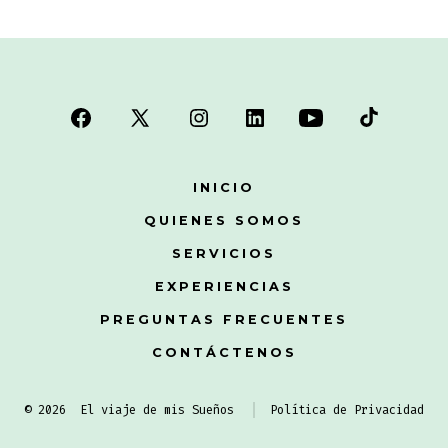
Open
Open
Open
Open
Open
Open
Facebook
X
Instagram
LinkedIn
YouTube
TikTok
INICIO
in
in
in
in
in
in
QUIENES SOMOS
a
a
a
a
a
a
new
new
new
new
new
new
SERVICIOS
tab
tab
tab
tab
tab
tab
EXPERIENCIAS
PREGUNTAS FRECUENTES
CONTÁCTENOS
© 2026
El viaje de mis Sueños
Política de Privacidad